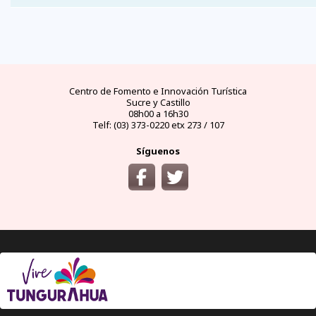
FAQs
electricidad
clima
dinero
documentos
¿cómo
llegar?
preguntas
tipo de
mejores
moneda
visas y
y
conectores
temporadas
oficial
requisitos
desde
respuestas
eléctricos
y
y casas
áreas
las
frecuentes
en
climas
de
protegidas
principales
Ecuador
por
cambio
ciudades
meses
del
Ecuador
Centro de Fomento e Innovación Turística
Sucre y Castillo
08h00 a 16h30
Telf: (03) 373-0220 etx 273 / 107
Síguenos