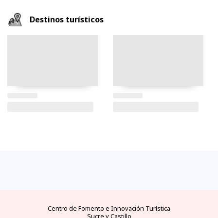
Destinos turísticos
FAQs
electricidad
clima
dinero
documentos
¿cómo
llegar?
preguntas
tipo de
mejores
moneda
visas y
y
conectores
temporadas
oficial
requisitos
desde
respuestas
eléctricos
y
y casas
áreas
las
frecuentes
en
climas
de
protegidas
principales
Ecuador
por
cambio
ciudades
meses
del
Ecuador
Centro de Fomento e Innovación Turística
Sucre y Castillo