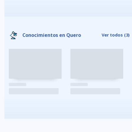
Conocimientos en Quero
Ver todos
(3)
FAQs
electricidad
clima
dinero
documentos
¿cómo
llegar?
preguntas
tipo de
mejores
moneda
visas y