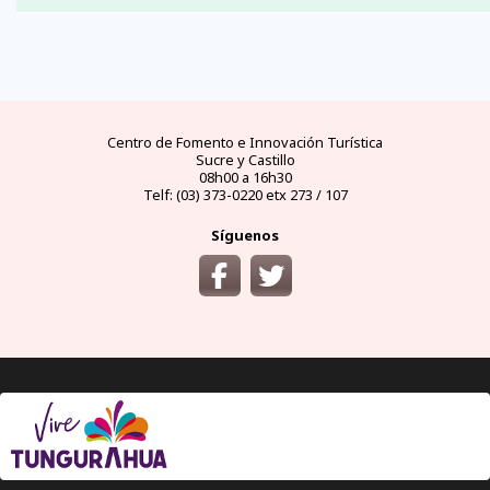
FAQs
electricidad
clima
dinero
documentos
¿cómo
llegar?
preguntas
tipo de
mejores
moneda
visas y
y
conectores
temporadas
oficial
requisitos
desde
respuestas
eléctricos
y
y casas
áreas
las
frecuentes
en
climas
de
protegidas
principales
Ecuador
por
cambio
ciudades
meses
del
Ecuador
Centro de Fomento e Innovación Turística
Sucre y Castillo
08h00 a 16h30
Telf: (03) 373-0220 etx 273 / 107
Síguenos