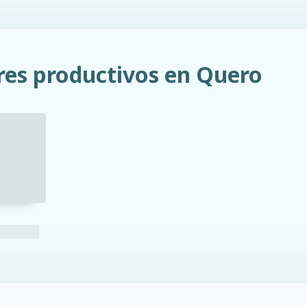
res productivos en Quero
ad
clima
dinero
d