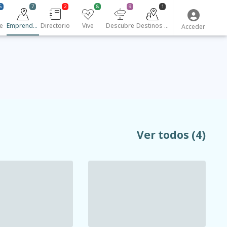
6
7
2
8
9
1
e
Emprendedores
Directorio
Vive
Descubre
Destinos turísticos
Acceder
Ver todos
(4)