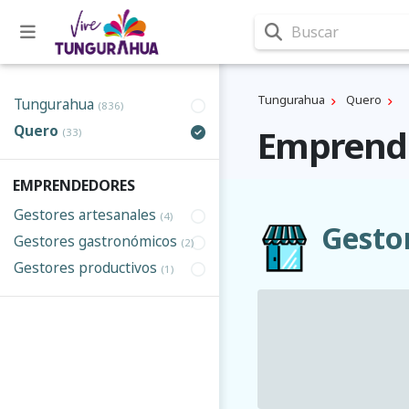
Buscar
Tungurahua
Quero
Tungurahua
(836)
Quero
Emprend
(33)
EMPRENDEDORES
Gestores artesanales
(4)
Gesto
Gestores gastronómicos
(2)
Gestores productivos
(1)