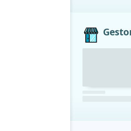
Gesto
FAQs
electricid