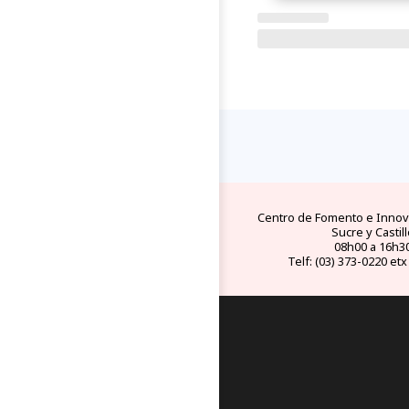
FAQs
electricid
preguntas y respuestas
tipo de conect
frecuentes
eléctricos en Ec
Centro de Fomento e Innova
Sucre y Castill
08h00 a 16h3
Telf: (03) 373-0220 etx