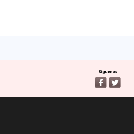
ocumentos
¿cómo llegar?
y requisitos áreas
desde las principales
protegidas
ciudades del Ecuador
Síguenos