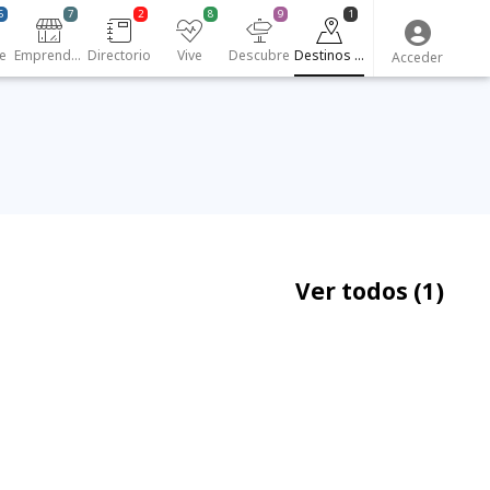
6
7
2
8
9
1
e
Emprendedores
Directorio
Vive
Descubre
Destinos turísticos
Acceder
Ver todos
(1)