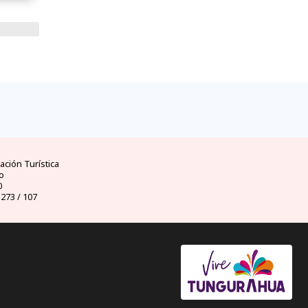
ad
clima
dinero
d
ores
mejores temporadas y
moneda oficial y casas
visas 
uador
climas por meses
de cambio
ción Turística
o
0
 273 / 107