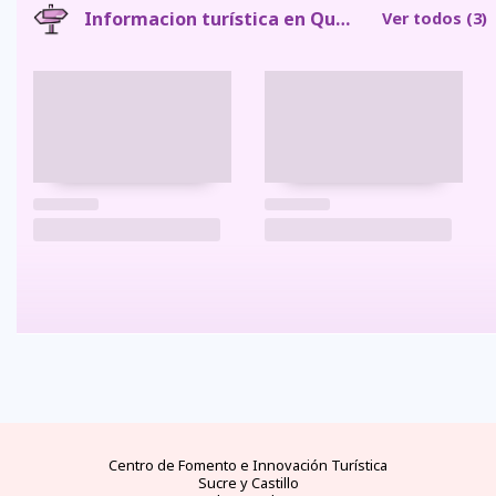
Informacion turística en Quero
Ver todos
(3)
FAQs
electricidad
clima
dinero
documentos
¿cómo
llegar?
preguntas
tipo de
mejores
moneda
visas y
y
conectores
temporadas
oficial
requisitos
desde
respuestas
eléctricos
y
y casas
áreas
las
frecuentes
en
climas
de
protegidas
principales
Ecuador
por
cambio
ciudades
meses
del
Ecuador
Centro de Fomento e Innovación Turística
Sucre y Castillo