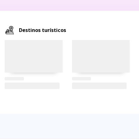
Destinos turísticos
FAQs
electricidad
clima
dinero
documentos
¿cómo
llegar?
preguntas
tipo de
mejores
moneda
visas y
y
conectores
temporadas
oficial
requisitos
desde
respuestas
eléctricos
y
y casas
áreas
las
frecuentes
en
climas
de
protegidas
principales
Ecuador
por
cambio
ciudades