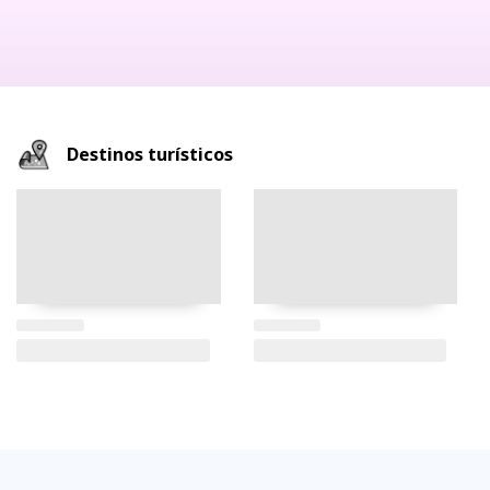
Destinos turísticos
FAQs
electricidad
clima
dinero
documentos
¿cómo
llegar?
preguntas
tipo de
mejores
moneda
visas y