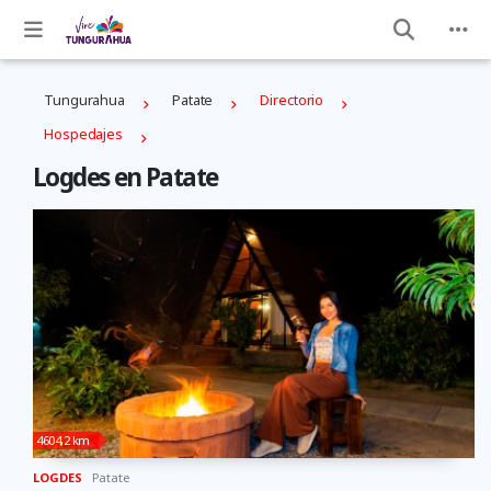
Tungurahua
Patate
Directorio
Hospedajes
Logdes en Patate
4604,2 km
LOGDES
Patate