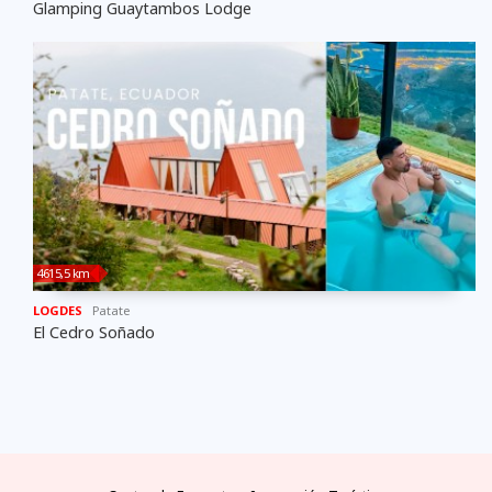
Glamping Guaytambos Lodge
4615,5 km
LOGDES
Patate
El Cedro Soñado
FAQs
electricidad
clima
dinero
documentos
¿cómo
llegar?
preguntas
tipo de
mejores
moneda
visas y
y
conectores
temporadas
oficial
requisitos
desde
respuestas
eléctricos
y
y casas
áreas
las
frecuentes
en
climas
de
protegidas
principales
Ecuador
por
cambio
ciudades
meses
del
Ecuador