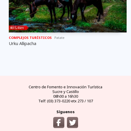
4615,4 km
COMPLEJOS TURÍSTICOS
Patate
Urku Allipacha
FAQs
electricidad
clima
dinero
documentos
¿cómo
llegar?
preguntas
tipo de
mejores
moneda
visas y
y
conectores
temporadas
oficial
requisitos
desde
respuestas
eléctricos
y
y casas
áreas
las
frecuentes
en
climas
de
protegidas
principales
Ecuador
por
cambio
ciudades
meses
del
Ecuador
Centro de Fomento e Innovación Turística
Sucre y Castillo
08h00 a 16h30
Telf: (03) 373-0220 etx 273 / 107
Síguenos