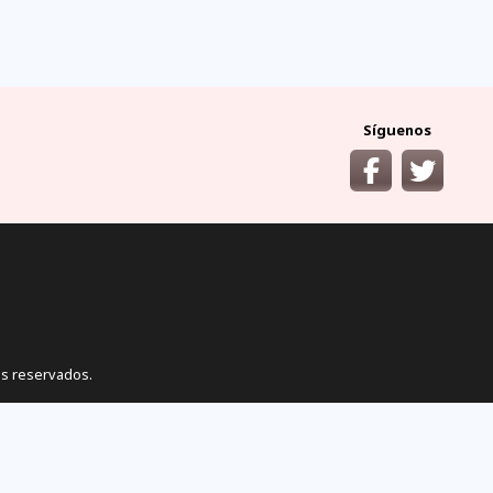
ocumentos
¿cómo llegar?
y requisitos áreas
desde las principales
protegidas
ciudades del Ecuador
Síguenos
s reservados.