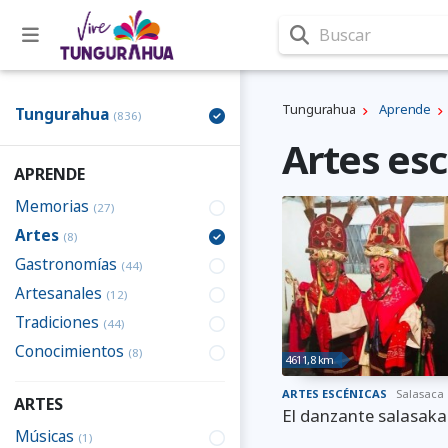
Buscar
Tungurahua
Aprende
Tungurahua
(836)
Artes es
APRENDE
Memorias
(27)
Artes
(8)
Gastronomías
(44)
Artesanales
(12)
Tradiciones
(44)
Conocimientos
(8)
4611,8 km
ARTES ESCÉNICAS
Salasaca
ARTES
El danzante salasaka
Músicas
(1)