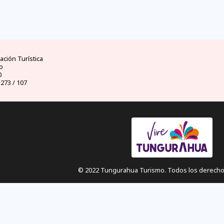
ad
clima
dinero
d
ores
mejores temporadas y
moneda oficial y casas
visas 
uador
climas por meses
de cambio
ción Turística
o
0
 273 / 107
© 2022 Tungurahua Turismo. Todos los derecho