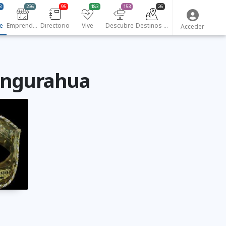
3
236
95
183
153
26
e
Emprendedores
Directorio
Vive
Descubre
Destinos turísticos
Acceder
Tungurahua