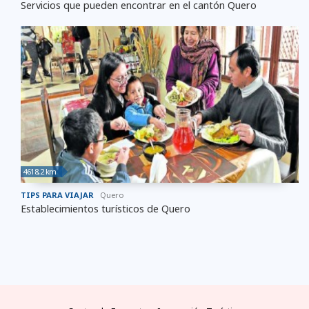
Servicios que pueden encontrar en el cantón Quero
4618,2 km
TIPS PARA VIAJAR
Quero
Establecimientos turísticos de Quero
FAQs
electricidad
clima
dinero
documentos
¿cómo
llegar?
preguntas
tipo de
mejores
moneda
visas y
y
conectores
temporadas
oficial
requisitos
desde
respuestas
eléctricos
y
y casas
áreas
las
frecuentes
en
climas
de
protegidas
principales
Ecuador
por
cambio
ciudades
meses
del
Ecuador