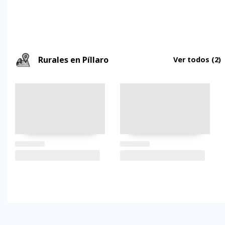
Rurales en Píllaro
Ver todos
(2)
FAQs
electricidad
clima
dinero
documentos
¿cómo
llegar?
preguntas
tipo de
mejores
moneda
visas y