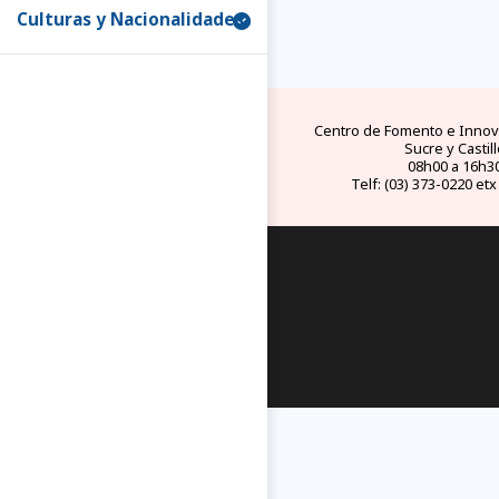
FAQs
electricid
Culturas y Nacionalidades
(1)
preguntas y respuestas
tipo de conect
frecuentes
eléctricos en Ec
Centro de Fomento e Innova
Sucre y Castill
08h00 a 16h3
Telf: (03) 373-0220 etx