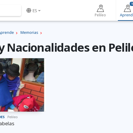
1
ES
Pelileo
Aprend
Aprende
Memorias
y Nacionalidades en Peli
DES
Pelileo
abelas