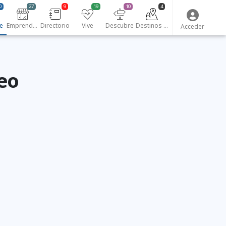
0
27
9
19
10
4
e
Emprendedores
Directorio
Vive
Descubre
Destinos turísticos
Acceder
leo