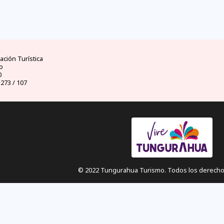
ad
clima
dinero
d
ores
mejores temporadas y
moneda oficial y casas
visas 
uador
climas por meses
de cambio
ción Turística
o
0
 273 / 107
© 2022 Tungurahua Turismo. Todos los derecho