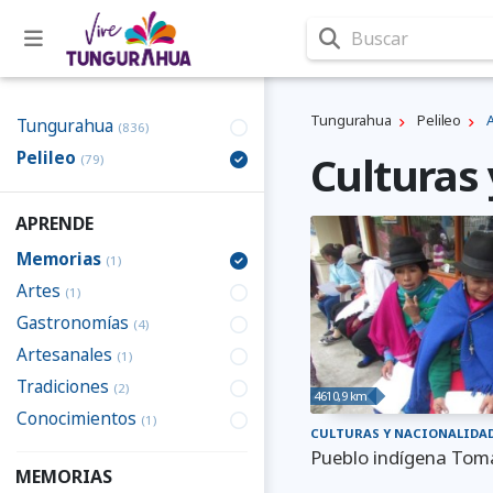
Buscar
Tungurahua
Pelileo
Tungurahua
(836)
Pelileo
Culturas 
(79)
APRENDE
Memorias
(1)
Artes
(1)
Gastronomías
(4)
Artesanales
(1)
Tradiciones
(2)
4610,9 km
Conocimientos
(1)
CULTURAS Y NACIONALIDA
Pueblo indígena Tom
MEMORIAS