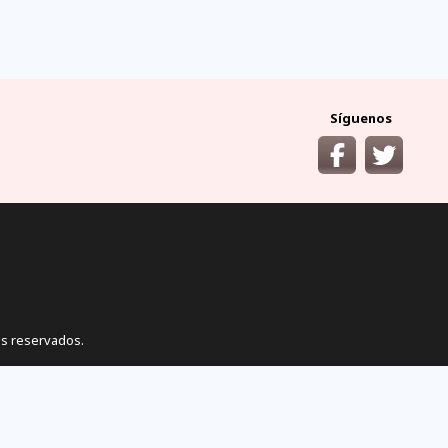
ocumentos
¿cómo llegar?
y requisitos áreas
desde las principales
protegidas
ciudades del Ecuador
Síguenos
s reservados.