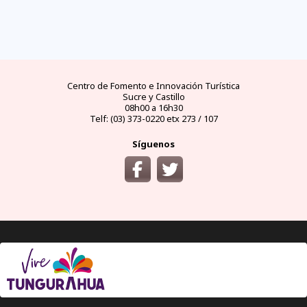
FAQs
electricidad
clima
dinero
documentos
¿cómo
llegar?
preguntas
tipo de
mejores
moneda
visas y
y
conectores
temporadas
oficial
requisitos
desde
respuestas
eléctricos
y
y casas
áreas
las
frecuentes
en
climas
de
protegidas
principales
Ecuador
por
cambio
ciudades
meses
del
Ecuador
Centro de Fomento e Innovación Turística
Sucre y Castillo
08h00 a 16h30
Telf: (03) 373-0220 etx 273 / 107
Síguenos