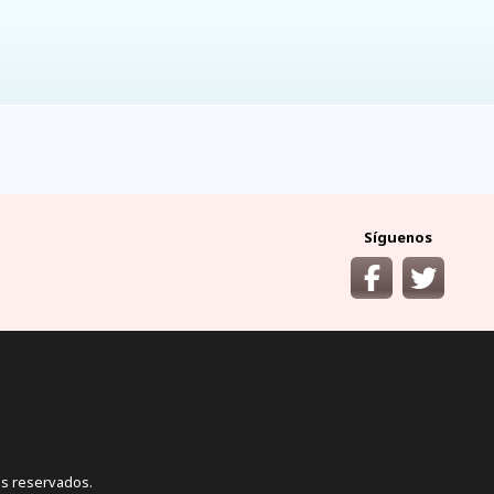
ocumentos
¿cómo llegar?
y requisitos áreas
desde las principales
protegidas
ciudades del Ecuador
Síguenos
s reservados.