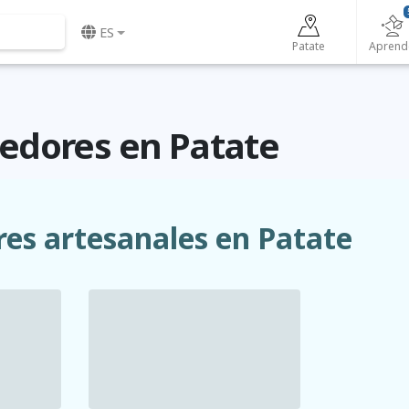
ES
Patate
Aprend
dores en Patate
res artesanales en Patate