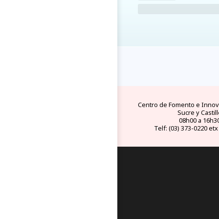
FAQs
electricid
preguntas y respuestas
tipo de conect
frecuentes
eléctricos en Ec
Centro de Fomento e Innova
Sucre y Castill
08h00 a 16h3
Telf: (03) 373-0220 etx