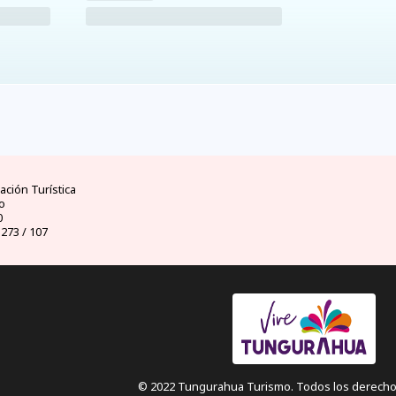
ad
clima
dinero
d
ores
mejores temporadas y
moneda oficial y casas
visas 
uador
climas por meses
de cambio
ción Turística
o
0
 273 / 107
© 2022 Tungurahua Turismo. Todos los derecho