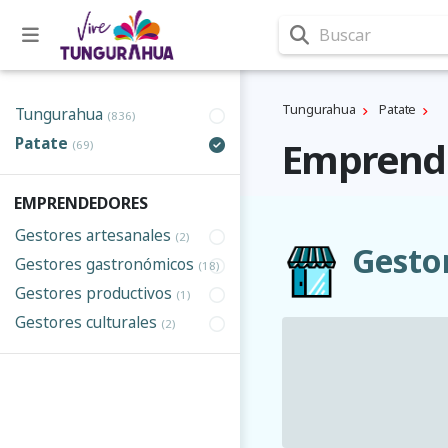
Buscar
Tungurahua
Patate
Tungurahua
(836)
Patate
Emprende
(69)
EMPRENDEDORES
Gestores artesanales
(2)
Gesto
Gestores gastronómicos
(18)
Gestores productivos
(1)
Gestores culturales
(2)