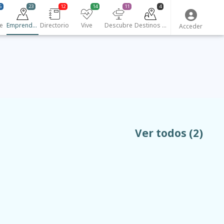
5
23
12
14
11
4
e
Emprendedores
Directorio
Vive
Descubre
Destinos turísticos
Acceder
Ver todos
(2)