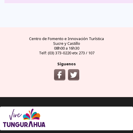
FAQs
electricidad
clima
dinero
documentos
¿cómo
llegar?
preguntas
tipo de
mejores
moneda
visas y
y
conectores
temporadas
oficial
requisitos
desde
respuestas
eléctricos
y
y casas
áreas
las
frecuentes
en
climas
de
protegidas
principales
Ecuador
por
cambio
ciudades
meses
del
Ecuador
Centro de Fomento e Innovación Turística
Sucre y Castillo
08h00 a 16h30
Telf: (03) 373-0220 etx 273 / 107
Síguenos