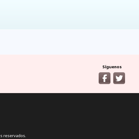
ocumentos
¿cómo llegar?
y requisitos áreas
desde las principales
protegidas
ciudades del Ecuador
Síguenos
s reservados.