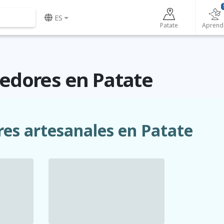
ES
Patate
Aprend
dores en Patate
res artesanales en Patate