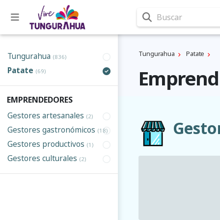
Buscar
Tungurahua
Patate
Tungurahua
(836)
Patate
Emprende
(69)
EMPRENDEDORES
Gestores artesanales
(2)
Gesto
Gestores gastronómicos
(18)
Gestores productivos
(1)
Gestores culturales
(2)