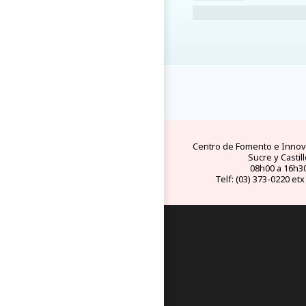
FAQs
electricid
preguntas y respuestas
tipo de conect
frecuentes
eléctricos en Ec
Centro de Fomento e Innova
Sucre y Castill
08h00 a 16h3
Telf: (03) 373-0220 etx