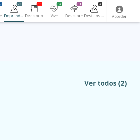
5
23
12
14
11
4
e
Emprendedores
Directorio
Vive
Descubre
Destinos turísticos
Acceder
Ver todos
(2)