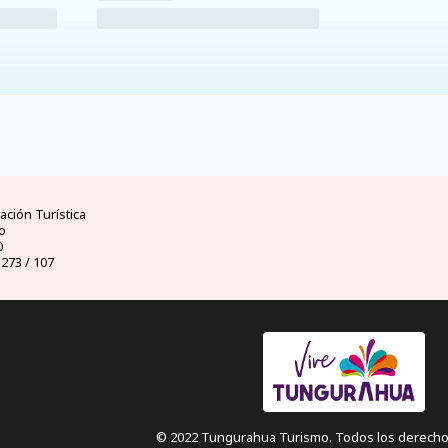
ad
clima
dinero
d
ores
mejores temporadas y
moneda oficial y casas
visas 
uador
climas por meses
de cambio
ción Turística
o
0
 273 / 107
© 2022 Tungurahua Turismo. Todos los derecho