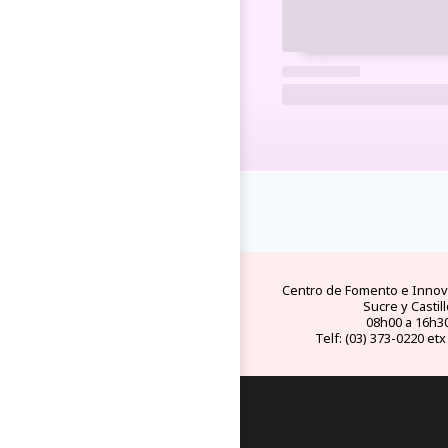
FAQs
electricid
preguntas y respuestas
tipo de conect
frecuentes
eléctricos en Ec
Centro de Fomento e Innova
Sucre y Castill
08h00 a 16h3
Telf: (03) 373-0220 etx