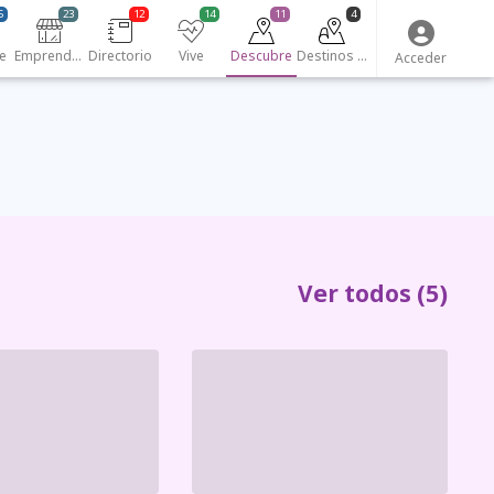
5
23
12
14
11
4
e
Emprendedores
Directorio
Vive
Descubre
Destinos turísticos
Acceder
Ver todos
(5)