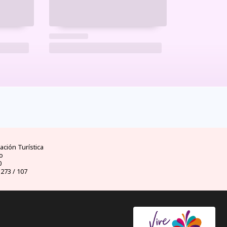
ad
clima
dinero
d
ores
mejores temporadas y
moneda oficial y casas
visas 
uador
climas por meses
de cambio
ción Turística
o
0
 273 / 107