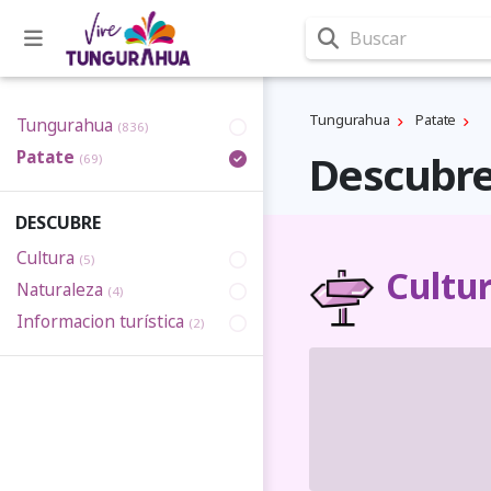
Buscar
Tungurahua
Patate
Tungurahua
(836)
Patate
Descubre
(69)
DESCUBRE
Cultura
(5)
Cultu
Naturaleza
(4)
Informacion turística
(2)