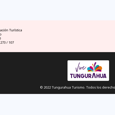
ad
clima
dinero
d
ores
mejores temporadas y
moneda oficial y casas
visas 
uador
climas por meses
de cambio
ción Turística
o
0
 273 / 107
© 2022 Tungurahua Turismo. Todos los derecho