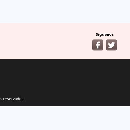
ocumentos
¿cómo llegar?
y requisitos áreas
desde las principales
protegidas
ciudades del Ecuador
Síguenos
s reservados.