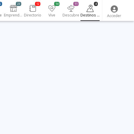
5
23
12
14
11
4
e
Emprendedores
Directorio
Vive
Descubre
Destinos turísticos
Acceder