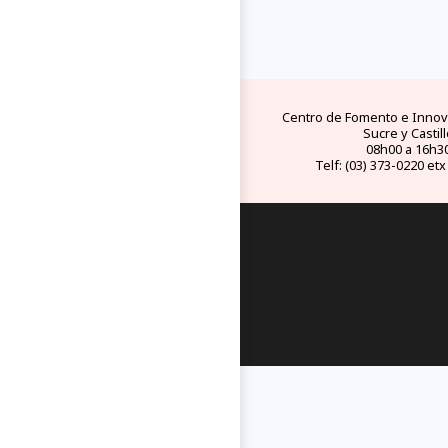
FAQs
electricid
preguntas y respuestas
tipo de conect
frecuentes
eléctricos en Ec
Centro de Fomento e Innova
Sucre y Castill
08h00 a 16h3
Telf: (03) 373-0220 etx