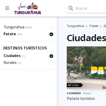
Buscar
Tungurahua
Patate
D
Tungurahua
(836)
Patate
Ciudades
(69)
DESTINOS TURÍSTICOS
Ciudades
(1)
Rurales
(3)
4611,6 km
CIUDADES
Patate
Patate turismo