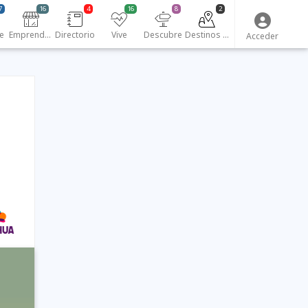
7
16
4
16
8
2
e
Emprendedores
Directorio
Vive
Descubre
Destinos turísticos
Acceder