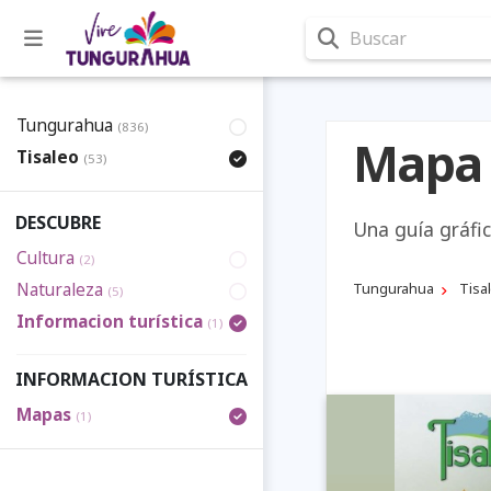
Buscar
Tungurahua
(836)
Mapa t
Tisaleo
(53)
DESCUBRE
Una guía gráfica
Cultura
(2)
Naturaleza
Tungurahua
Tisa
(5)
Informacion turística
(1)
INFORMACION TURÍSTICA
Mapas
(1)