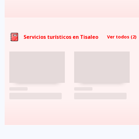
Servicios turísticos en Tisaleo
Ver todos
(2)
FAQs
electricidad
clima
dinero
documentos
¿cómo
llegar?
preguntas
tipo de
mejores
moneda
visas y