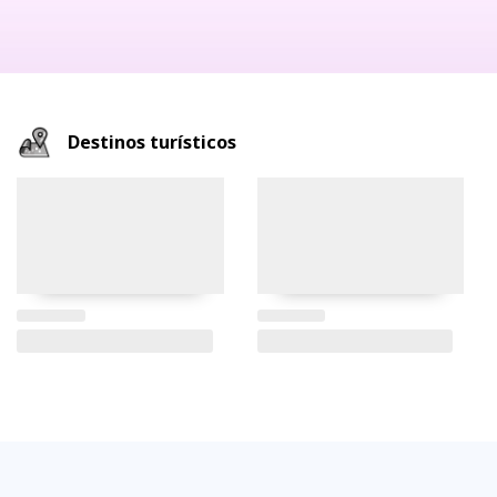
Destinos turísticos
FAQs
electricidad
clima
dinero
documentos
¿cómo
llegar?
preguntas
tipo de
mejores
moneda
visas y
y
conectores
temporadas
oficial
requisitos
desde