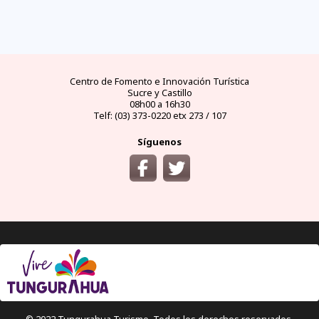
FAQs
electricidad
clima
dinero
documentos
¿cómo
llegar?
preguntas
tipo de
mejores
moneda
visas y
y
conectores
temporadas
oficial
requisitos
desde
respuestas
eléctricos
y
y casas
áreas
las
frecuentes
en
climas
de
protegidas
principales
Ecuador
por
cambio
ciudades
meses
del
Ecuador
Centro de Fomento e Innovación Turística
Sucre y Castillo
08h00 a 16h30
Telf: (03) 373-0220 etx 273 / 107
Síguenos