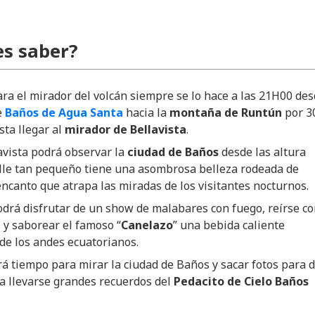
s saber?
ara el mirador del volcán siempre se lo hace a las 21H00 de
e
Baños de Agua Santa
hacia la
montaña de Runtún
por 3
ta llegar al
mirador de Bellavista
.
avista podrá observar la
ciudad de Baños
desde las altura
lle tan pequeño tiene una asombrosa belleza rodeada de
canto que atrapa las miradas de los visitantes nocturnos.
drá disfrutar de un show de malabares con fuego, reírse c
 y saborear el famoso “
Canelazo
” una bebida caliente
 de los andes ecuatorianos.
á tiempo para mirar la ciudad de Baños y sacar fotos para 
a llevarse grandes recuerdos del
Pedacito de Cielo Baños