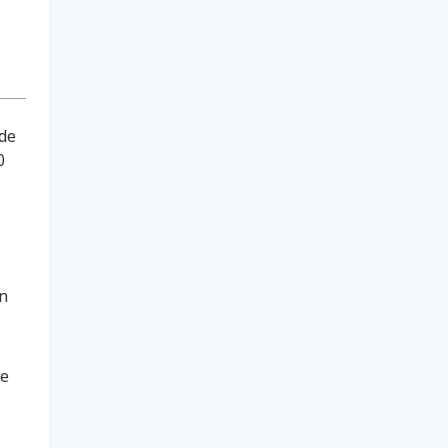
sde
0
on
de