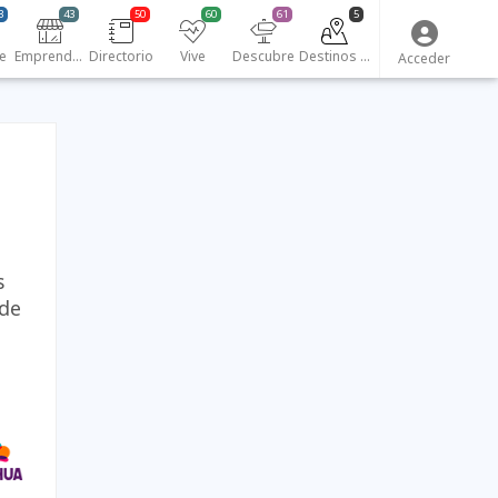
3
43
50
60
61
5
e
Emprendedores
Directorio
Vive
Descubre
Destinos turísticos
Acceder
s
 de