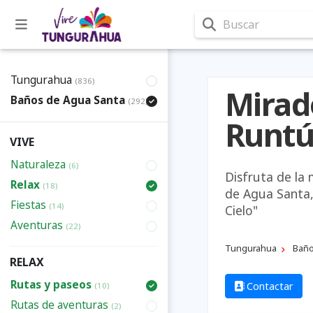
Buscar
Tungurahua
(836)
Mirad
Baños de Agua Santa
(292)
Runt
VIVE
Naturaleza
(6)
Disfruta de la
Relax
(18)
de Agua Santa,
Fiestas
(14)
Cielo"
Aventuras
(22)
Tungurahua
Baño
RELAX
Rutas y paseos
Contactar
(10)
Rutas de aventuras
(2)