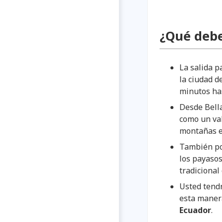
¿Qué debe
La salida p
la ciudad d
minutos has
Desde Bell
como un va
montañas en
También po
los payasos
tradicional
Usted tendr
esta maner
Ecuador
.