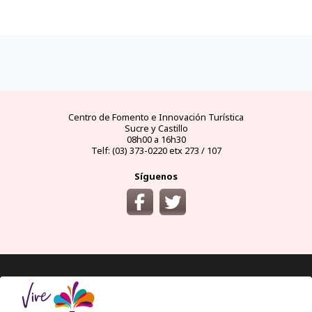
FAQs
electricidad
clima
dinero
documentos
¿cómo
llegar?
preguntas
tipo de
mejores
moneda
visas y
y
conectores
temporadas
oficial
requisitos
desde
respuestas
eléctricos
y
y casas
áreas
las
frecuentes
en
climas
de
protegidas
principales
Ecuador
por
cambio
ciudades
meses
del
Ecuador
Centro de Fomento e Innovación Turística
Sucre y Castillo
08h00 a 16h30
Telf: (03) 373-0220 etx 273 / 107
Síguenos