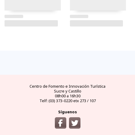
FAQs
electricidad
clima
dinero
documentos
¿cómo
llegar?
preguntas
tipo de
mejores
moneda
visas y
y
conectores
temporadas
oficial
requisitos
desde
respuestas
eléctricos
y
y casas
áreas
las
frecuentes
en
climas
de
protegidas
principales
Ecuador
por
cambio
ciudades
meses
del
Ecuador
Centro de Fomento e Innovación Turística
Sucre y Castillo
08h00 a 16h30
Telf: (03) 373-0220 etx 273 / 107
Síguenos