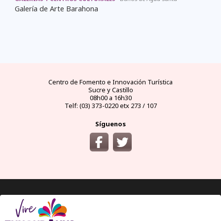
Galería de Arte Barahona
FAQs
electricidad
clima
dinero
documentos
¿cómo
llegar?
preguntas
tipo de
mejores
moneda
visas y
y
conectores
temporadas
oficial
requisitos
desde
respuestas
eléctricos
y
y casas
áreas
las
frecuentes
en
climas
de
protegidas
principales
Ecuador
por
cambio
ciudades
meses
del
Ecuador
Centro de Fomento e Innovación Turística
Sucre y Castillo
08h00 a 16h30
Telf: (03) 373-0220 etx 273 / 107
Síguenos