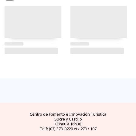
FAQs
electricidad
clima
dinero
documentos
¿cómo
llegar?
preguntas
tipo de
mejores
moneda
visas y
y
conectores
temporadas
oficial
requisitos
desde
respuestas
eléctricos
y
y casas
áreas
las
frecuentes
en
climas
de
protegidas
principales
Ecuador
por
cambio
ciudades
meses
del
Ecuador
Centro de Fomento e Innovación Turística
Sucre y Castillo
08h00 a 16h30
Telf: (03) 373-0220 etx 273 / 107