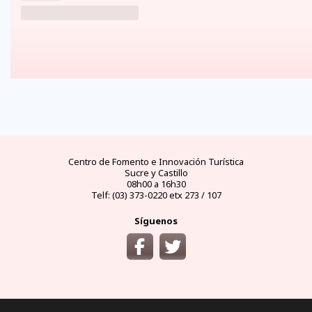
FAQs
electricidad
clima
dinero
documentos
¿cómo
llegar?
preguntas
tipo de
mejores
moneda
visas y
y
conectores
temporadas
oficial
requisitos
desde
respuestas
eléctricos
y
y casas
áreas
las
frecuentes
en
climas
de
protegidas
principales
Ecuador
por
cambio
ciudades
meses
del
Ecuador
Centro de Fomento e Innovación Turística
Sucre y Castillo
08h00 a 16h30
Telf: (03) 373-0220 etx 273 / 107
Síguenos