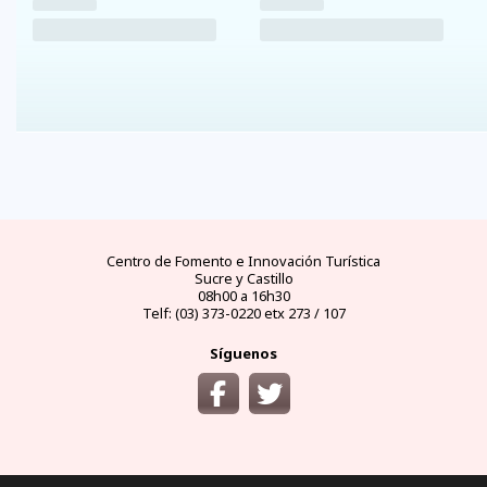
FAQs
electricidad
clima
dinero
documentos
¿cómo
llegar?
preguntas
tipo de
mejores
moneda
visas y
y
conectores
temporadas
oficial
requisitos
desde
respuestas
eléctricos
y
y casas
áreas
las
frecuentes
en
climas
de
protegidas
principales
Ecuador
por
cambio
ciudades
meses
del
Ecuador
Centro de Fomento e Innovación Turística
Sucre y Castillo
08h00 a 16h30
Telf: (03) 373-0220 etx 273 / 107
Síguenos